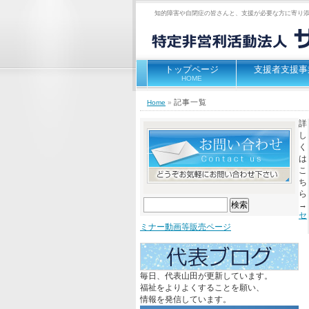
知的障害や自閉症の皆さんと、支援が必要な方に寄り
トップページ
支援者支援事
HOME
記事一覧
Home
»
詳
し
く
は
こ
ち
ら
検
→
索:
セ
ミナー動画等販売ページ
毎日、代表山田が更新しています。
福祉をよりよくすることを願い、
情報を発信しています。