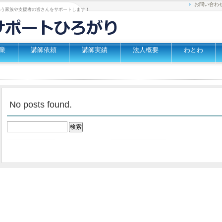
お問い合わ
添う家族や支援者の皆さんをサポートします！
業
講師依頼
講師実績
法人概要
わとわ
No posts found.
検
索: