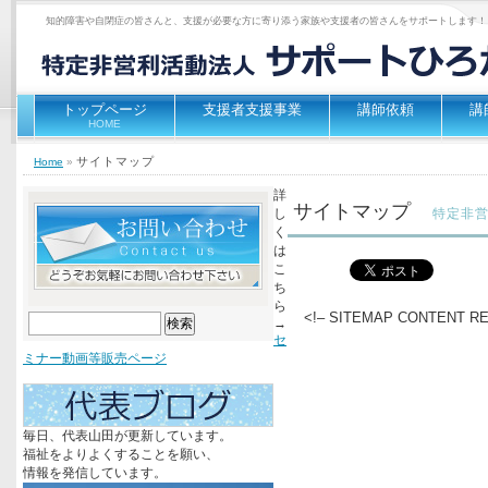
知的障害や自閉症の皆さんと、支援が必要な方に寄り添う家族や支援者の皆さんをサポートします！
トップページ
支援者支援事業
講師依頼
講
HOME
サイトマップ
Home
»
詳
サイトマップ
し
特定非
く
は
こ
ち
ら
<!– SITEMAP CONTENT RE
検
→
索:
セ
ミナー動画等販売ページ
毎日、代表山田が更新しています。
福祉をよりよくすることを願い、
情報を発信しています。